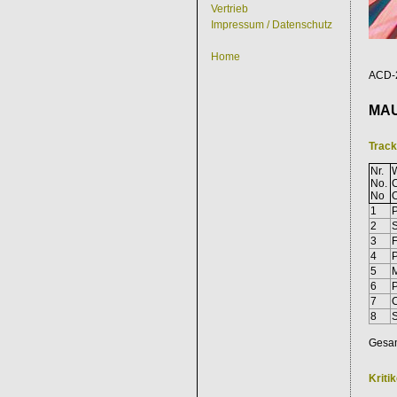
Vertrieb
Impressum / Datenschutz
Home
ACD-2
MAU
Trac
Nr.
W
No.
No
1
P
2
S
3
F
4
P
5
M
6
P
7
8
S
Gesam
Kriti