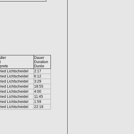
tler
Dauer
t
Duration
rprete
Durée
ried Lichtscheidel
2:17
ried Lichtscheidel
6:12
ried Lichtscheidel
3:29
ried Lichtscheidel
18:55
ried Lichtscheidel
4:00
ried Lichtscheidel
11:45
ried Lichtscheidel
1:59
ried Lichtscheidel
22:18