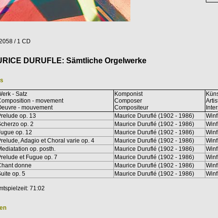
058 / 1 CD
RICE DURUFLE: Sämtliche Orgelwerke
ks
erk - Satz
Komponist
Küns
Composition - movement
Composer
Artis
Oeuvre - mouvement
Compositeur
Inte
relude op. 13
Maurice Duruflé (1902 - 1986)
Winf
cherzo op. 2
Maurice Duruflé (1902 - 1986)
Winf
ugue op. 12
Maurice Duruflé (1902 - 1986)
Winf
relude, Adagio et Choral varie op. 4
Maurice Duruflé (1902 - 1986)
Winf
ediatation op. posth.
Maurice Duruflé (1902 - 1986)
Winf
relude et Fugue op. 7
Maurice Duruflé (1902 - 1986)
Winf
Chant donne
Maurice Duruflé (1902 - 1986)
Winf
uite op. 5
Maurice Duruflé (1902 - 1986)
Winf
tspielzeit: 71:02
ken