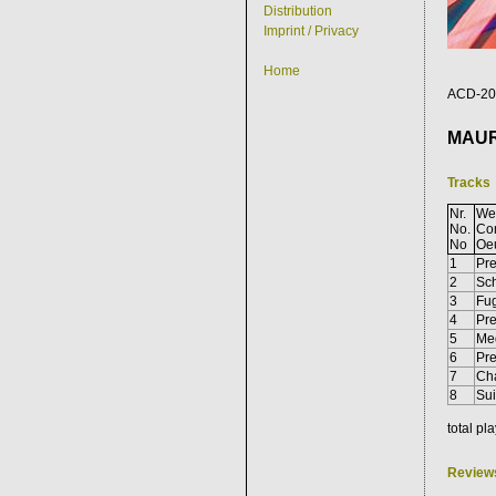
Distribution
Imprint / Privacy
Home
ACD-20
MAUR
Tracks
Nr.
Wer
No.
Co
No
Oe
1
Pre
2
Sch
3
Fug
4
Pre
5
Med
6
Pre
7
Ch
8
Sui
total pl
Review