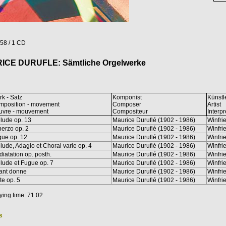
58 / 1 CD
ICE DURUFLE: Sämtliche Orgelwerke
k - Satz
Komponist
Künstl
mposition - movement
Composer
Artist
uvre - mouvement
Compositeur
Interpr
lude op. 13
Maurice Duruflé (1902 - 1986)
Winfri
erzo op. 2
Maurice Duruflé (1902 - 1986)
Winfri
ue op. 12
Maurice Duruflé (1902 - 1986)
Winfri
lude, Adagio et Choral varie op. 4
Maurice Duruflé (1902 - 1986)
Winfri
iatation op. posth.
Maurice Duruflé (1902 - 1986)
Winfri
lude et Fugue op. 7
Maurice Duruflé (1902 - 1986)
Winfri
ant donne
Maurice Duruflé (1902 - 1986)
Winfri
te op. 5
Maurice Duruflé (1902 - 1986)
Winfri
aying time: 71:02
s