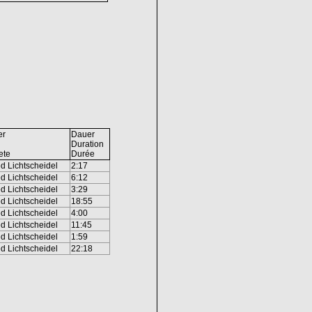
er
Dauer
Duration
ete
Durée
ed Lichtscheidel
2:17
ed Lichtscheidel
6:12
ed Lichtscheidel
3:29
ed Lichtscheidel
18:55
ed Lichtscheidel
4:00
ed Lichtscheidel
11:45
ed Lichtscheidel
1:59
ed Lichtscheidel
22:18