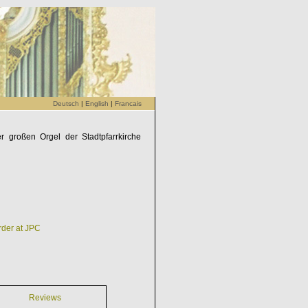
Deutsch
|
English
|
Francais
er großen Orgel der Stadtpfarrkirche
order at JPC
Reviews