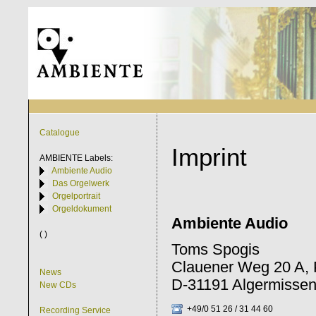
Catalogue
Imprint
AMBIENTE
Labels:
Ambiente Audio
Das Orgelwerk
Orgelportrait
Orgeldokument
Ambiente Audio
( )
Toms Spogis
Clauener Weg 20 A, 
News
D-31191 Algermisse
New CDs
+49/0 51 26 / 31 44 60
Recording Service